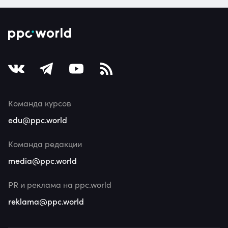
Команда курсов
edu@ppc.world
Команда редакции
media@ppc.world
PR и реклама на ppc.world
reklama@ppc.world