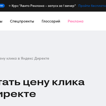
⭐️ Курс "Авито Реклама – запуск за 1 вечер"
ew
Пройти бесплатн
сы
Спецпроекты
Глоссарий
Реклама
ену клика в Яндекс Директе
тать цену клика
иректе