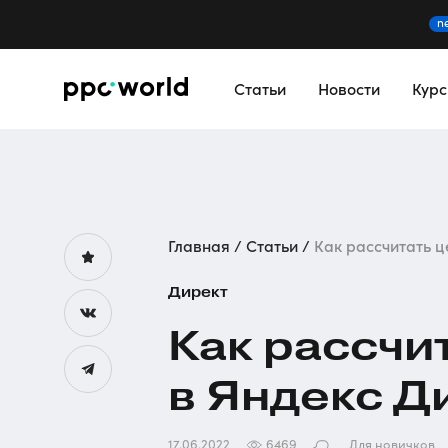
n
Статьи
Новости
Кур
Главная
Статьи
Как рассчитать ц
Директ
Как рассчи
в Яндекс Д
17.06.2022
6469
Для новичков