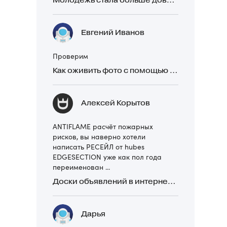
Молодежь стала больше доверять рекомендациям в закрытых Telegram-чатах, чем официальной рекламе
Евгений Иванов
Проверим
Как оживить фото с помощью нейросетей в 2026 году: 17 бесплатных онлайн-сервисов, приложений и ботов
Алексей Корытов
ANTIFLAME расчёт пожарных
рисков, вы наверно хотели
написать РЕСЕЙЛ от hubes
EDGESECTION уже как пол года
переименован ...
Доски объявлений в интернете: какие лучше и безопаснее? Сравниваем 5 популярных
Дарья