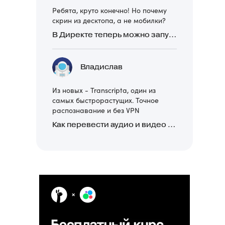
Ребята, круто конечно! Но почему
скрин из десктопа, а не мобилки?
В Директе теперь можно запускать Премиум-билборд для мобильных устройств
Владислав
Из новых - Transcripta, один из
самых быстрорастущих. Точное
распознавание и без VPN
Как перевести аудио и видео в текст: обзор 24 нейросетей, программ и сервисов для транскрибации