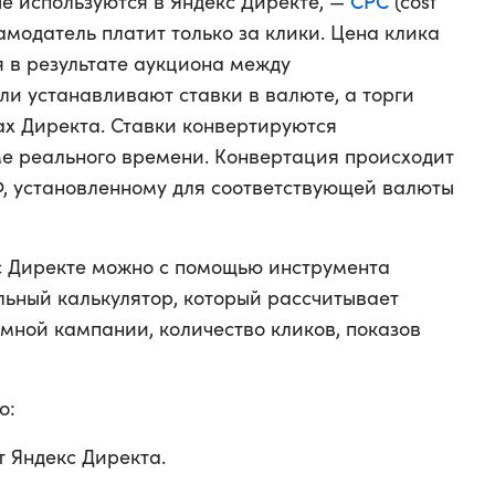
CPC
е используются в Яндекс Директе, —
(cost
кламодатель платит только за клики. Цена клика
я в результате аукциона между
и устанавливают ставки в валюте, а торги
ах Директа. Ставки конвертируются
е реального времени. Конвертация происходит
Ф, установленному для соответствующей валюты
кс Директе можно с помощью инструмента
льный калькулятор, который рассчитывает
ной кампании, количество кликов, показов
о:
 Яндекс Директа.