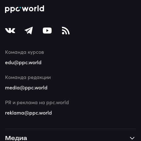
Команда курсов
edu@ppc.world
Команда редакции
media@ppc.world
PR и реклама на ppc.world
reklama@ppc.world
Медиа