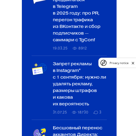
в Telegram
в 2025 году: про PR,
перегон трафика
из ВКонтакте и сбор
подписчиков —
саммари с TgConf
19.03.25
8912
Privacy notice
Запрет рекламы
в Instagram*
с 1 сентября: нужно ли
удалять рекламу,
размеры штрафов
и какова
их вероятность
31.07.25
18730
3
Бесшовный перенос
аккаунтов Директа: