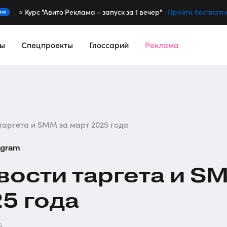
⭐️ Курс "Авито Реклама – запуск за 1 вечер"
ew
Пройти бесплатн
сы
Спецпроекты
Глоссарий
Реклама
таргета и SMM за март 2025 года
egram
вости таргета и S
25 года
й