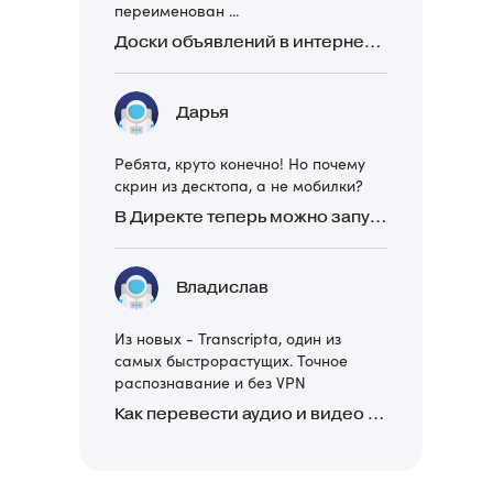
переименован ...
Доски объявлений в интернете: какие лучше и безопаснее? Сравниваем 5 популярных
Дарья
Ребята, круто конечно! Но почему
скрин из десктопа, а не мобилки?
В Директе теперь можно запускать Премиум-билборд для мобильных устройств
Владислав
Из новых - Transcripta, один из
самых быстрорастущих. Точное
распознавание и без VPN
Как перевести аудио и видео в текст: обзор 24 нейросетей, программ и сервисов для транскрибации