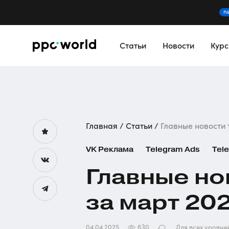
n
Статьи
Новости
Кур
Главная
Статьи
Главные новости 
VK Реклама
Telegram Ads
Tel
Главные но
за март 20
04.04.2025
630
Для всех уровне