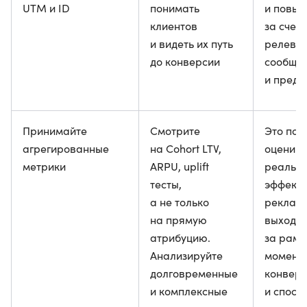
UTM и ID
понимать
и повыш
клиентов
за счет
и видеть их путь
релева
до конверсии
сообще
и пред
Принимайте
Смотрите
Это пом
агрегированные
на Cohort LTV,
оценива
метрики
ARPU, uplift
реальн
тесты,
эффекти
а не только
реклам
на прямую
выходя
атрибуцию.
за рамк
Анализируйте
момент
долговременные
конверс
и комплексные
и спосо