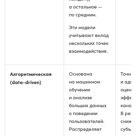
а остальное —
по средним.
Эти модели
учитывают вклад
нескольких точек
взаимодействия.
Алгоритмическая
Основана
Точна
на машинном
и ада
(data-driven)
обучении
оценк
и анализе
эффек
больших данных
канало
о поведении
В резу
пользователей.
снижа
Распределяет
субъек