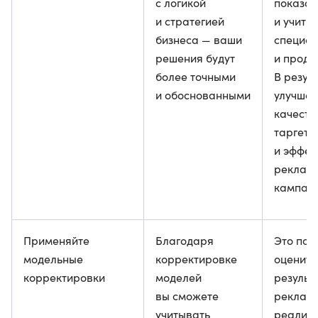
с логикой
показат
и стратегией
и учиты
бизнеса — ваши
специфи
решения будут
и проду
более точными
В резул
и обоснованными
улучшае
качеств
таргети
и эффек
реклам
кампани
Применяйте
Благодаря
Это пом
модельные
корректировке
оценить
корректировки
моделей
результ
вы сможете
реклам
учитывать
реалист