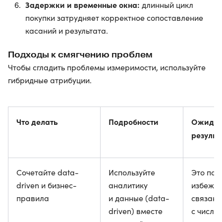
Задержки и временные окна:
длинный цикл
покупки затрудняет корректное сопоставление
касаний и результата.
Подходы к смягчению проблем
Чтобы сгладить проблемы измеримости, используйте
гибридные атрибуции.
Что делать
Подробности
Ожида
результ
Сочетайте data-
Используйте
Это пом
driven и бизнес-
аналитику
избежат
правила
и данные (data-
связанн
driven) вместе
с число