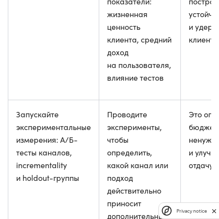
показатели:
постро
жизненная
устойчи
ценность
и удер
клиента, средний
клиенто
доход
на пользователя,
влияние тестов
Запускайте
Проводите
Это опт
экспериментальные
эксперименты,
бюджет,
измерения: A/Б-
чтобы
ненужн
тесты каналов,
определить,
и улучш
incrementality
какой канал или
отдачу 
и holdout-группы
подход
действительно
приносит
Privacy notice
дополнительный