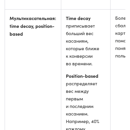
Мультикасательная:
Time decay
Более
сбала
time decay, position-
приписывает
картин
больший вес
based
помог
касаниям,
понять
которые ближе
польз
к конверсии
во времени.
Position-based
распределяет
вес между
первым
и последним
касанием.
Например, 40%
каждому,