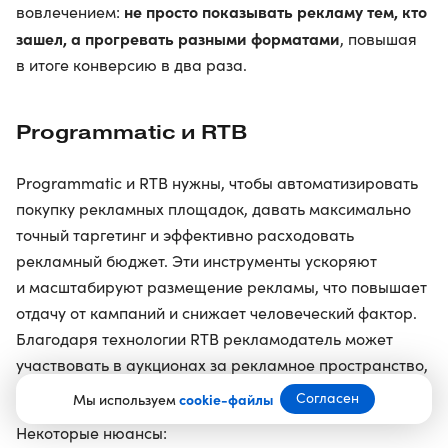
не просто показывать рекламу тем, кто
вовлечением:
зашел, а прогревать разными форматами
, повышая
в итоге конверсию в два раза.
Programmatic и RTB
Programmatic и RTB нужны, чтобы автоматизировать
покупку рекламных площадок, давать максимально
точный таргетинг и эффективно расходовать
рекламный бюджет. Эти инструменты ускоряют
и масштабируют размещение рекламы, что повышает
отдачу от кампаний и снижает человеческий фактор.
Благодаря технологии RTB рекламодатель может
участвовать в аукционах за рекламное пространство,
что дает оптимальную цену и качество показов.
Согласен
Мы используем
cookie-файлы
Некоторые нюансы: