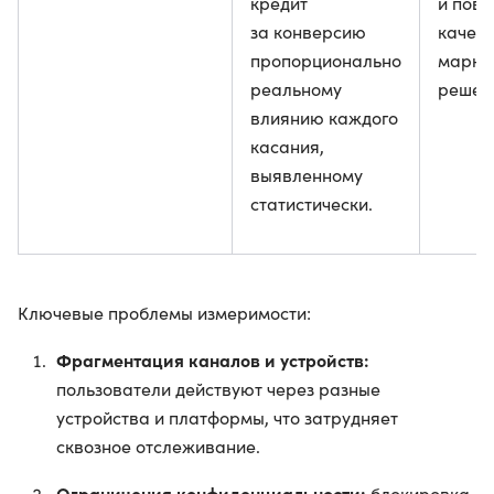
кредит
и пов
за конверсию
качест
пропорционально
марке
реальному
решен
влиянию каждого
касания,
выявленному
статистически.
Ключевые проблемы измеримости:
Фрагментация каналов и устройств:
пользователи действуют через разные
устройства и платформы, что затрудняет
сквозное отслеживание.
Ограничения конфиденциальности:
блокировка