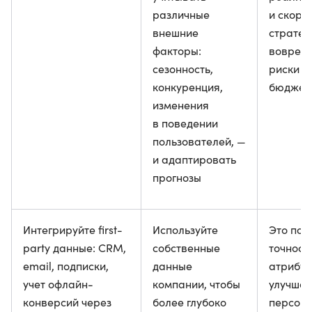
различные
и скорр
внешние
стратег
факторы:
вовремя
сезонность,
риски п
конкуренция,
бюджет
изменения
в поведении
пользователей, —
и адаптировать
прогнозы
Интегрируйте first-
Используйте
Это по
party данные: CRM,
собственные
точност
email, подписки,
данные
атрибуц
учет офлайн-
компании, чтобы
улучшае
конверсий через
более глубоко
персон