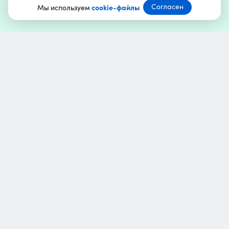
Согласен
Мы используем
cookie-файлы
Команда курсов
edu@ppc.world