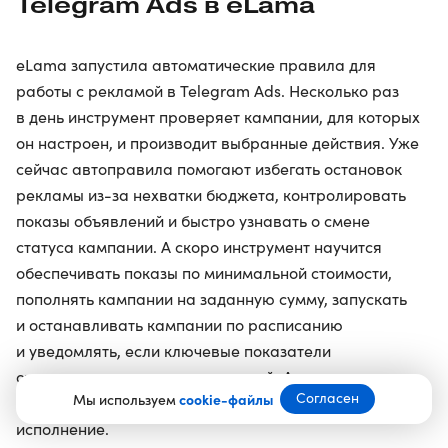
Telegram Ads в eLama
eLama запустила автоматические правила для
работы с рекламой в Telegram Ads. Несколько раз
в день инструмент проверяет кампании, для которых
он настроен, и производит выбранные действия. Уже
сейчас автоправила помогают избегать остановок
рекламы из-за нехватки бюджета, контролировать
показы объявлений и быстро узнавать о смене
статуса кампании. А скоро инструмент научится
обеспечивать показы по минимальной стоимости,
пополнять кампании на заданную сумму, запускать
и останавливать кампании по расписанию
и уведомлять, если ключевые показатели
отклоняются от целевых значений. Автоправила
Согласен
Мы используем
cookie-файлы
можно настроить на однократное или регулярное
исполнение.