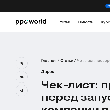
n
Статьи
Новости
Кур
Главная
Статьи
Чек-лист: проверя
Директ
Чек-лист
: 
перед запу
кампании в