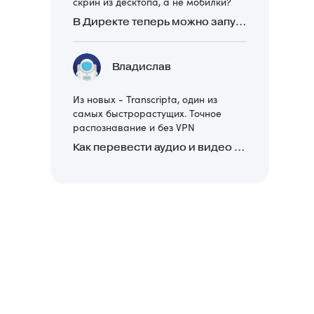
скрин из десктопа, а не мобилки?
В Директе теперь можно запускать Премиум-билборд для мобильных устройств
Владислав
Из новых - Transcripta, один из
самых быстрорастущих. Точное
распознавание и без VPN
Как перевести аудио и видео в текст: обзор 24 нейросетей, программ и сервисов для транскрибации