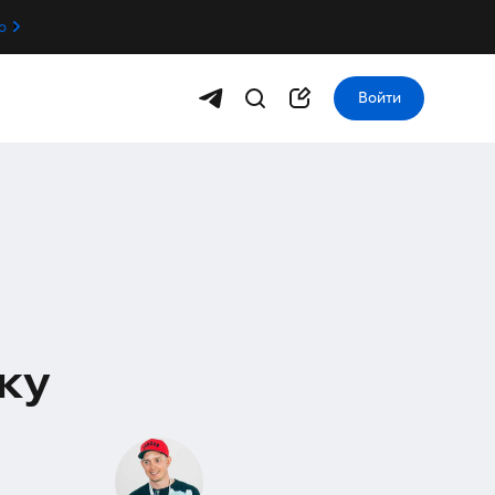
о
Войти
ку