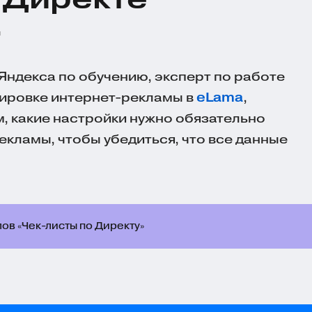
й
Яндекса по обучению, эксперт по работе
кировке
интернет-рекламы
в
eLama
,
м, какие настройки нужно обязательно
екламы, чтобы убедиться, что все данные
ов «Чек-листы по Директу»