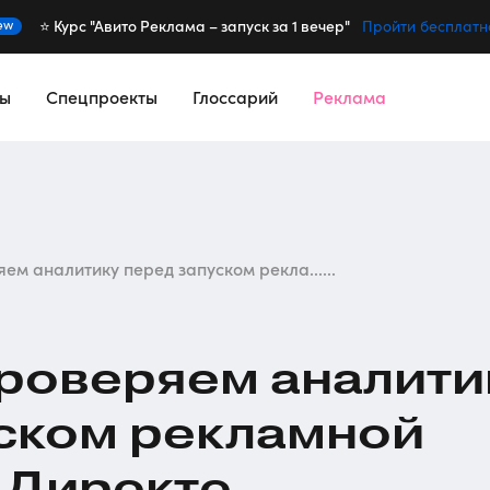
⭐️ Курс "Авито Реклама – запуск за 1 вечер"
ew
Пройти бесплатн
сы
Спецпроекты
Глоссарий
Реклама
ем аналитику перед запуском рекла......
проверяем аналити
ском рекламной
 Директе