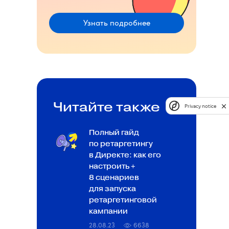
Узнать подробнее
Читайте также
Privacy notice
Полный гайд
по ретаргетингу
в Директе: как его
настроить +
8 сценариев
для запуска
ретаргетинговой
кампании
28.08.23
6638