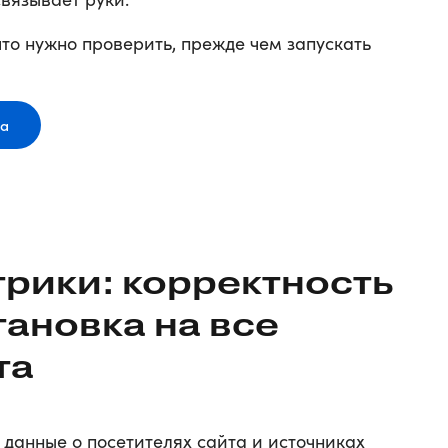
что нужно проверить, прежде чем запускать
та
трики: корректность
тановка на все
та
ь данные о посетителях сайта и источниках