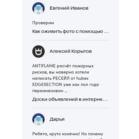
Евгений Иванов
Проверим
Как оживить фото с помощью нейросетей в 2026 году: 17 бесплатных онлайн-сервисов, приложений и ботов
Алексей Корытов
ANTIFLAME расчёт пожарных
рисков, вы наверно хотели
написать РЕСЕЙЛ от hubes
EDGESECTION уже как пол года
переименован ...
Доски объявлений в интернете: какие лучше и безопаснее? Сравниваем 5 популярных
Дарья
Ребята, круто конечно! Но почему