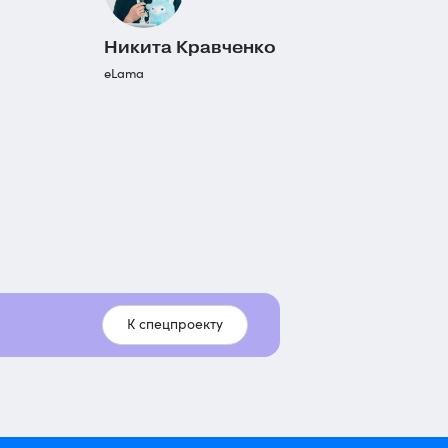
Никита Кравченко
eLama
К спецпроекту