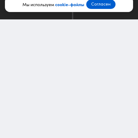
Согласен
Мы используем
cookie-файлы
Команда курсов
edu@ppc.world