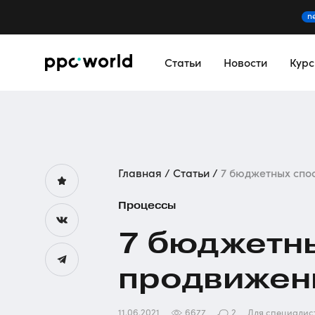
n
Статьи
Новости
Кур
Главная
Статьи
7 бюджетных спос
Процессы
7 бюджетн
продвижен
11.06.2021
6677
2
Для специалис