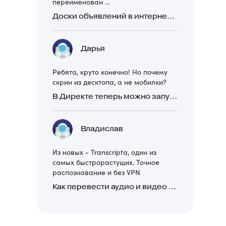
переименован ...
Доски объявлений в интернете: какие лучше и безопаснее? Сравниваем 5 популярных
Дарья
Ребята, круто конечно! Но почему
скрин из десктопа, а не мобилки?
В Директе теперь можно запускать Премиум-билборд для мобильных устройств
Владислав
Из новых - Transcripta, один из
самых быстрорастущих. Точное
распознавание и без VPN
Как перевести аудио и видео в текст: обзор 24 нейросетей, программ и сервисов для транскрибации