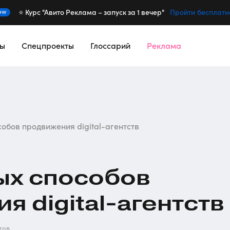
⭐️ Курс "Авито Реклама – запуск за 1 вечер"
ew
Пройти бесплатн
сы
Спецпроекты
Глоссарий
Реклама
обов продвижения digital-агентств
ых способов
ия
digital-агентств
тов