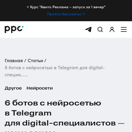
⭐️ Курс "Авито Реклама – запуск за 1 вечер"
Пройти бесплатно
Главная
Статьи
6 ботов с нейросетью в Telegram для digital-
специа......
Другое
Нейросети
6 ботов с нейросетью
в Telegram
для
digital-специалистов
—