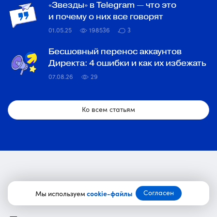
«Звезды» в Telegram — что это
и почему о них все говорят
01.05.25
198536
3
Бесшовный перенос аккаунтов
Директа: 4 ошибки и как их избежать
07.08.26
29
Ко всем статьям
Согласен
Мы используем
cookie-файлы