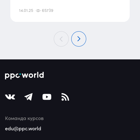
14.01.25
65739
Команда курсов
edu@ppc.world