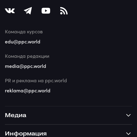
Команда курсов
edu@ppc.world
Команда редакции
media@ppc.world
PR и реклама на ppc.world
reklama@ppc.world
Медиа
Информация