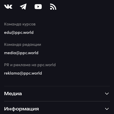
Команда курсов
edu@ppc.world
Команда редакции
media@ppc.world
PR и реклама на ppc.world
reklama@ppc.world
Медиа
Информация