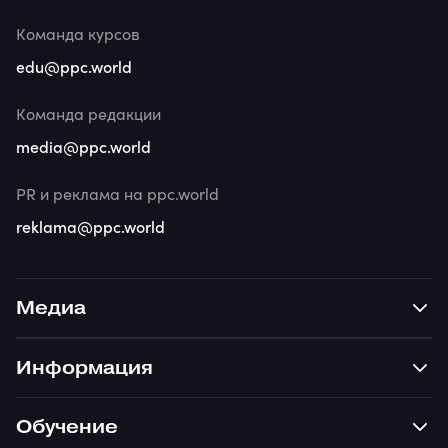
Команда курсов
edu@ppc.world
Команда редакции
media@ppc.world
PR и реклама на ppc.world
reklama@ppc.world
Медиа
Информация
Обучение