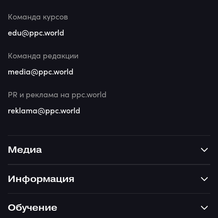
Команда курсов
edu@ppc.world
Команда редакции
media@ppc.world
PR и реклама на ppc.world
reklama@ppc.world
Медиа
Информация
Обучение