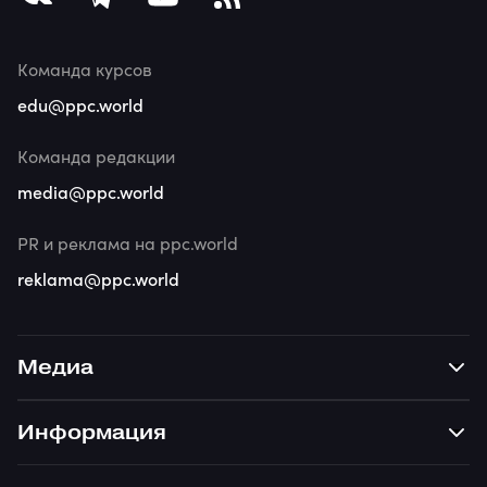
Команда курсов
edu@ppc.world
Команда редакции
media@ppc.world
PR и реклама на ppc.world
reklama@ppc.world
Медиа
Информация